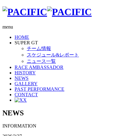
menu
HOME
SUPER GT
チーム情報
スケジュール&レポート
ニュース一覧
RACE AMBASSADOR
HISTORY
NEWS
GALLERY
PAST PERFORMANCE
CONTACT
X
NEWS
INFORMATION