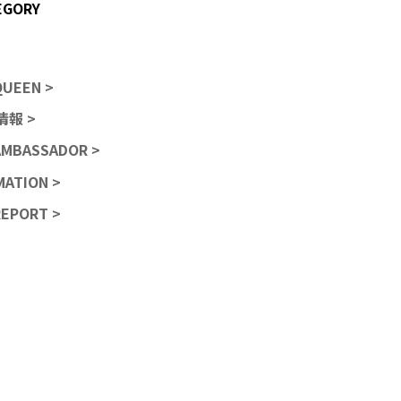
QUEEN >
報 >
AMBASSADOR >
MATION >
REPORT >