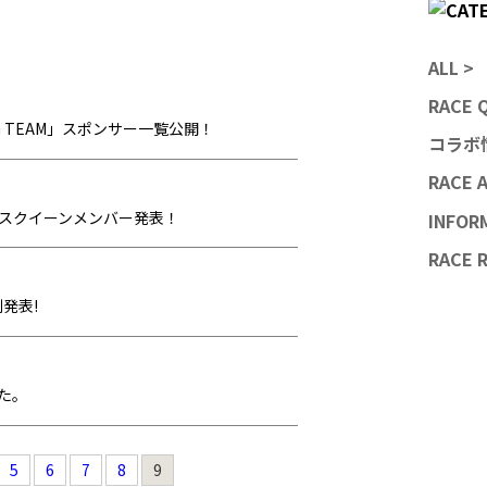
ALL >
RACE 
ACING TEAM」スポンサー一覧公開！
コラボ情
RACE 
AM レースクイーンメンバー発表！
INFOR
RACE 
制発表!
た。
5
6
7
8
9