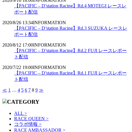
2020/9/16 18:00
INFORMATION
【PACIFIC – D’station Racing】Rd.4 MOTEGI レースレ
ポート配信
2020/8/26 13:34
INFORMATION
【PACIFIC – D’station Racing】Rd.3 SUZUKA レースレ
ポート配信
2020/8/12 17:00
INFORMATION
【PACIFIC – D’station Racing】Rd.2 FUJI レースレポー
ト配信
2020/7/22 19:00
INFORMATION
【PACIFIC – D’station Racing】Rd.1 FUJI レースレポー
ト配信
≪
1
…
4
5
6
7
8
9
≫
ALL >
RACE QUEEN >
コラボ情報 >
RACE AMBASSADOR >