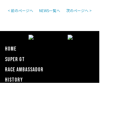
< 前のページへ
NEWS一覧へ
次のページへ >
HOME
SUPER GT
RACE AMBASSADOR
HISTORY
NEWS
GALLERY
PAST
PERFORMANCE
CONTACT