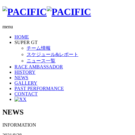
menu
HOME
SUPER GT
チーム情報
スケジュール&レポート
ニュース一覧
RACE AMBASSADOR
HISTORY
NEWS
GALLERY
PAST PERFORMANCE
CONTACT
X
NEWS
INFORMATION